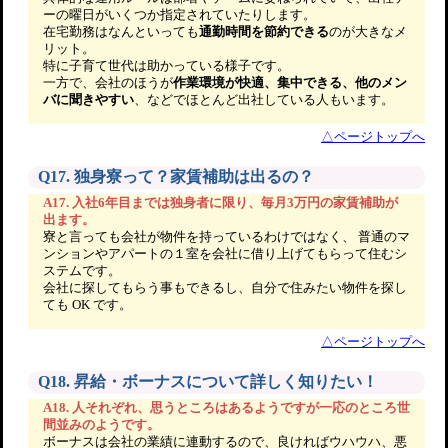
ーの曜日がいくつか指定されていたりします。
在宅勤務はなんといっても
通勤時間を節約できる
のが大きなメ
リット。
特に子育て世代は助かっている様子です。
一方で、会社のほうが
作業環境が快適、集中できる、他のメン
バに聞きやすい
、などでほとんど出社している人もいます。
△ページトップへ
Q17. 独身寮って？家賃補助は出るの？
A17. 入社6年目までは独身者に限り、毎月3万円の家賃補助が
出ます。
寮と言っても会社が物件を持っているわけではなく、 普通のマ
ンションやアパートの１室を会社に借り上げてもらって住むシ
ステムです。
会社に探してもらう事もできるし、自分で住みたい物件を探し
ても OK です。
△ページトップへ
Q18. 昇給・ボーナスについて詳しく知りたい！
A18. 人それぞれ、思うところはあるようですが一応のところ世
間並みのようです。
ボーナスは会社の業績に連動するので、良ければウハウハ、悪