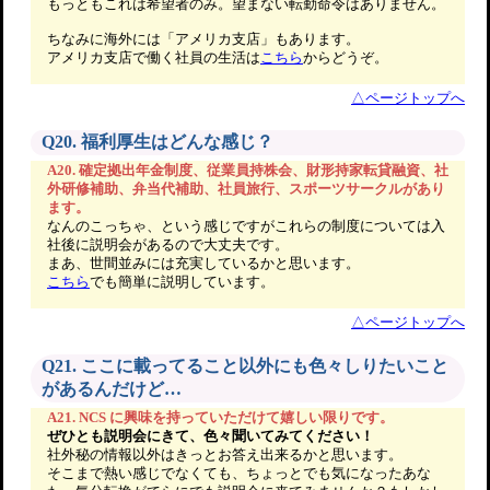
もっともこれは希望者のみ。望まない転勤命令はありません。
ちなみに海外には「アメリカ支店」もあります。
アメリカ支店で働く社員の生活は
こちら
からどうぞ。
△ページトップへ
Q20. 福利厚生はどんな感じ？
A20. 確定拠出年金制度、従業員持株会、財形持家転貸融資、社
外研修補助、弁当代補助、社員旅行、スポーツサークルがあり
ます。
なんのこっちゃ、という感じですがこれらの制度については入
社後に説明会があるので大丈夫です。
まあ、世間並みには充実しているかと思います。
こちら
でも簡単に説明しています。
△ページトップへ
Q21. ここに載ってること以外にも色々しりたいこと
があるんだけど…
A21. NCS に興味を持っていただけて嬉しい限りです。
ぜひとも説明会にきて、色々聞いてみてください！
社外秘の情報以外はきっとお答え出来るかと思います。
そこまで熱い感じでなくても、ちょっとでも気になったあな