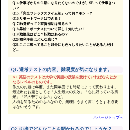
Q14.仕事ばかりの生活になりたくないのですが、SE って仕事きつ
い？
Q15.「完全フレックスタイム制」って何？ホント？
Q16.リモートワークはできる？
Q17.独身寮って？家賃補助は出るの？
Q18.昇給・ボーナスについて詳しく知りたい！
Q19.勤務先はどこ？転勤はあるの？
Q20.福利厚生はどんな感じ？
Q21.ここに載ってること以外にも色々しりたいことがあるんだけ
ど…
Q1. 選考テストの内容、難易度が気になります。
A1. 英語のテストは大学で英語の授業を受けていればなんとか
なるレベルのものです。
作文のお題は年度、また同年度でも時期によって変わります。
最近出たお題としては「人生最大の失敗」「心に残っている風
景」「私の苦手なもの」など。
人柄を知るためのものなので、無理にうまく書こうとする必要
はないそうです。
△ページトップへ
Q2. 面接でどんなことを聞かれるのでしょうか？