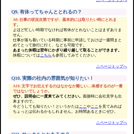
Q9. 有休ってちゃんととれるの？
A9. 仕事の状況次第ですが、基本的には取りたい時にとれま
す。
よほど忙しい時期でなければ有休がとれないことはまずありま
せん。
仕事が落ち着いている時期に事前に申請しておけば一週間まと
めてとって旅行に行く、なども可能です。
あまった休暇は翌年にかぎり繰り越して取ることができます。
休暇については
こちら
も参照してみてください。
△ページトップへ
Q10. 実際の社内の雰囲気が知りたい！
A10. 文字でお伝えするのはなかなか難しい…体感するのが一番
ではないでしょうか。
ぜひ、説明会に一度来てみてください。
面接時に会社見学も出
来ますので。
今どうしても知りたい！というかたは
ここ
や
ここ
を見てみれば
ちょっとは伝わるかもしれません。お時間あるときにぜひ。
△ページトップへ