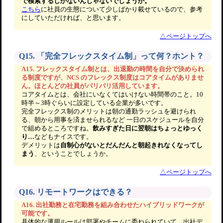
で模索するしかないんじゃないでしょうか。
こちら
に社員の生態について少しばかり載せているので、参考
にしていただければ、と思います。
△ページトップへ
Q15. 「完全フレックスタイム制」って何？ホント？
A15. フレックスタイム制とは、出退勤の時間を自分で決められ
る制度ですが、NCS のフレックス制度はコアタイムがありませ
ん。ほとんどの社員がバリバリ活用しています。
コアタイムとは、会社にいなくてはいけない時間帯のこと。10
時半～3時ぐらいに設定している企業が多いです。
完全フレックス制のメリットは朝の通勤ラッシュを避けられ
る、朝から用事を済ませられるなど 一日のスケジュールを自分
で組めるところですね。
飲みすぎた日に翌朝はちょっとゆっく
り…
などもナイスです。
デメリットは
自制心がないとだんだんと朝起きれなくなってし
まう
、ということでしょうか。
△ページトップへ
Q16. リモートワークはできる？
A16. 出社勤務と在宅勤務を組み合わせたハイブリッドワークが
可能です。
具体的な運用ルールは部署やチームに委ねられていて、出社デ