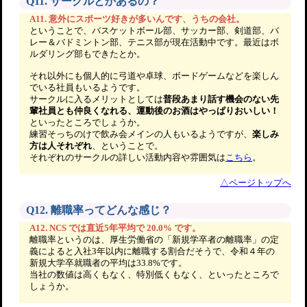
Q11. サークルとかあるの？
A11. 意外にスポーツ好きが多いんです、うちの会社。
ということで、バスケットボール部、サッカー部、剣道部、バ
レー＆バドミントン部、テニス部が現在活動中です。最近はボ
ルダリング部もできたとか。
それ以外にも個人的に弓道や卓球、ボードゲームなどを楽しん
でいる社員もいるようです。
サークルに入るメリットとしては
普段あまり話す機会のない先
輩社員とも仲良くなれる、運動後のお酒はやっぱりおいしい！
といったところでしょうか。
練習そっちのけで飲み会メインの人もいるようですが、
楽しみ
方は人それぞれ
、ということで。
それぞれのサークルの詳しい活動内容や雰囲気は
こちら
。
△ページトップへ
Q12. 離職率ってどんな感じ？
A12. NCS では直近5年平均で 20.0% です。
離職率というのは、厚生労働省の「新規学卒者の離職率」の定
義によると入社3年以内に離職する割合だそうで、令和４年の
新規大学卒就職者の平均は33.8%です。
当社の数値は高くもなく、特別低くもなく、といったところで
しょうか。