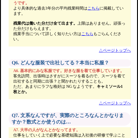
うです。
より具体的な過去3年分の平均残業時間は
こちら
に掲載してい
ます。
残業代は働いた分だけ全て出ます。
上限はありません。頑張っ
た分だけもらえます。
残業手当について詳しく知りたい方は
こちら
もごらんくださ
い。
△ページトップへ
Q6. どんな服装で出社してる？本当に私服？
A6. 基本的にみな私服です。好きな服を着て仕事しています。
客先訪問、出張時はさすがにスーツを着るので、スーツを着て
出社すると同期に出張？と聞かれたりすることも。
ただ、あまりにラフな格好は NG なようです。
キャミソール1
枚とか。
△ページトップへ
Q7. 文系なんですが、実際のところなんとかなりま
すか？数式とか使うのは…
A7. 大半の人がなんとかなってます。
仕事をしていく上で必要な基礎知識は入社後の研修で学ぶこと