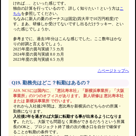
ければ…、といった感じです。
独自の計算を行っているので、詳しく知りたい！という方は
こ
ちら
を参照してください。
ちなみに新人の夏のボーナスは固定(四大卒で10万円程度)で
す。まあ、研修しか受けてないですし出るだけラッキー、とい
った感じでしょうか。
参考までに、過去3年分はこんな感じでした。ここ数年はかな
りの好調と言えるでしょう。
2025年度の賞与実績 7.5 カ月
2024年度の賞与実績 8.0 カ月
2023年度の賞与実績 6.5 カ月
△ページトップへ
Q19. 勤務先はどこ？転勤はあるの？
A19. NCSには国内に、「恵比寿本社」「新横浜事業所」「大阪
事業所」の3つのオフィスがあります。 新人研修は 恵比寿本社
または 新横浜事業所 で行います。
それから入社後2年間は、恵比寿か新横浜のどちらかの所属・
勤務になります。
入社後2年を過ぎれば大阪に転勤する事が出来るようになりま
す。
ただし、大阪でも問題なく業務ができるだろうという所属
長のOKと、プロジェクト終了後の次の働き口を自分で確保す
ることが転勤の条件です。