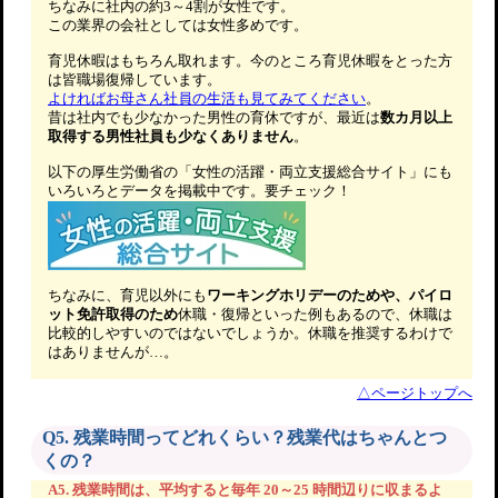
ちなみに社内の約3～4割が女性です。
この業界の会社としては女性多めです。
育児休暇はもちろん取れます。今のところ育児休暇をとった方
は皆職場復帰しています。
よければお母さん社員の生活も見てみてください
。
昔は社内でも少なかった男性の育休ですが、最近は
数カ月以上
取得する男性社員も少なくありません
。
以下の厚生労働省の「女性の活躍・両立支援総合サイト」にも
いろいろとデータを掲載中です。要チェック！
ちなみに、育児以外にも
ワーキングホリデーのためや、パイロ
ット免許取得のため
休職・復帰といった例もあるので、休職は
比較的しやすいのではないでしょうか。休職を推奨するわけで
はありませんが…。
△ページトップへ
Q5. 残業時間ってどれくらい？残業代はちゃんとつ
くの？
A5. 残業時間は、平均すると毎年 20～25 時間辺りに収まるよ